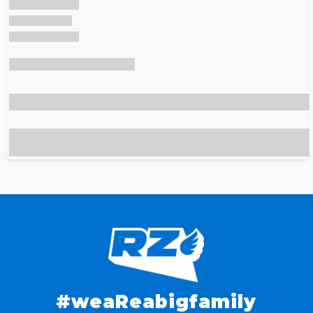
#weaReabigfamily