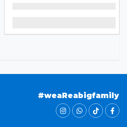
#weaReabigfamily