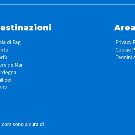
estinazioni
Area
ola di Pag
Privacy P
ante
Cookie P
rfù
Termini 
ore de Mar
ardegna
llipoli
lta
s.com sono a cura di