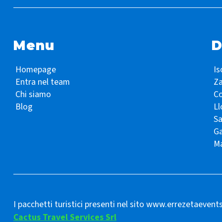
Menu
D
Homepage
Is
Entra nel team
Z
Chi siamo
Co
Blog
Ll
S
Ga
Ma
I pacchetti turistici presenti nel sito www.errezetaevent
Cactus Travel Services Srl