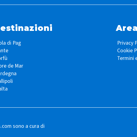
estinazioni
Area
ola di Pag
Privacy P
ante
Cookie P
rfù
Termini 
ore de Mar
ardegna
llipoli
lta
s.com sono a cura di