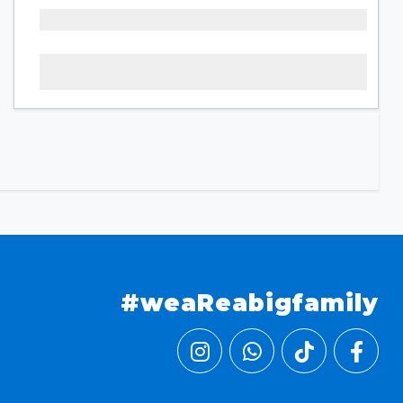
#weaReabigfamily