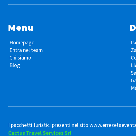
Menu
D
Homepage
Is
Entra nel team
Z
Chi siamo
Co
Blog
Ll
S
Ga
Ma
I pacchetti turistici presenti nel sito www.errezetaevent
Cactus Travel Services Srl