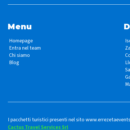
Menu
D
Homepage
Is
Entra nel team
Z
Chi siamo
Co
Blog
Ll
S
Ga
Ma
I pacchetti turistici presenti nel sito www.errezetaevent
Cactus Travel Services Srl