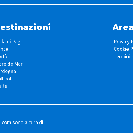
estinazioni
Area
ola di Pag
Privacy P
ante
Cookie P
rfù
Termini 
ore de Mar
ardegna
llipoli
lta
s.com sono a cura di