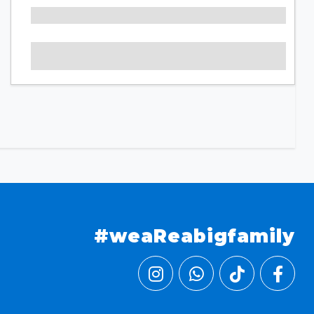
#weaReabigfamily