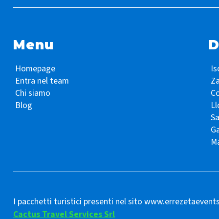
Menu
D
Homepage
Is
Entra nel team
Z
Chi siamo
Co
Blog
Ll
S
Ga
Ma
I pacchetti turistici presenti nel sito www.errezetaevent
Cactus Travel Services Srl