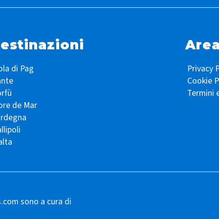
estinazioni
Area
ola di Pag
Privacy P
ante
Cookie P
rfù
Termini 
ore de Mar
ardegna
llipoli
lta
s.com sono a cura di