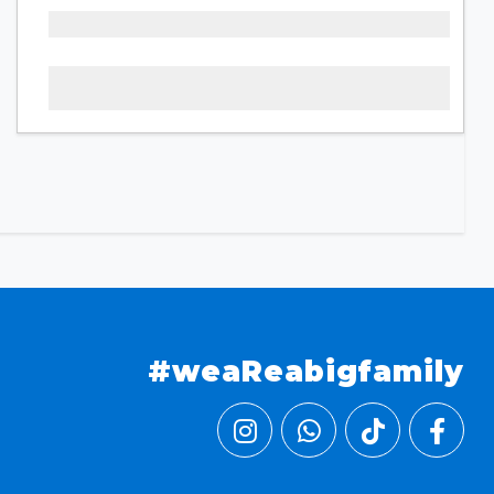
#weaReabigfamily