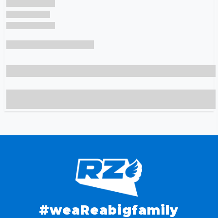
#weaReabigfamily