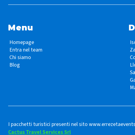
Menu
D
Homepage
Is
Entra nel team
Z
Chi siamo
Co
Blog
Ll
S
Ga
Ma
I pacchetti turistici presenti nel sito www.errezetaevent
Cactus Travel Services Srl