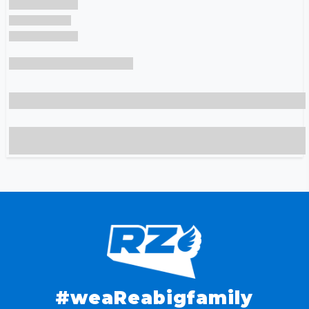
#weaReabigfamily