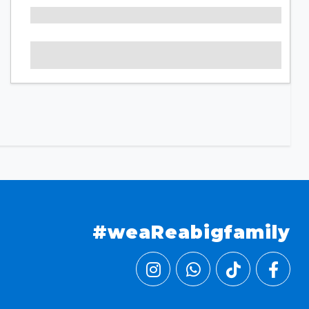
#weaReabigfamily