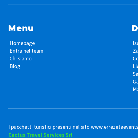
Menu
D
Homepage
Is
Entra nel team
Z
Chi siamo
Co
Blog
Ll
S
Ga
Ma
I pacchetti turistici presenti nel sito www.errezetaevent
Cactus Travel Services Srl