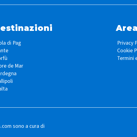
estinazioni
Area
ola di Pag
Privacy P
ante
Cookie P
rfù
Termini 
ore de Mar
ardegna
llipoli
lta
s.com sono a cura di