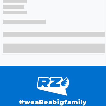
#weaReabigfamily