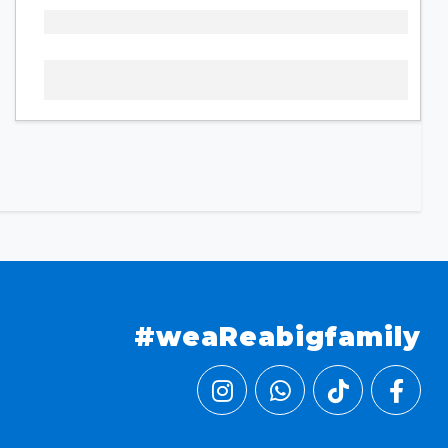
#weaReabigfamily