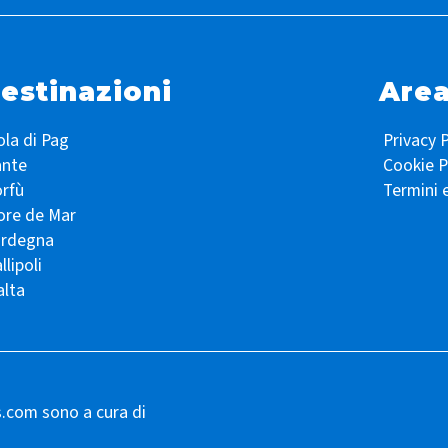
estinazioni
Area
ola di Pag
Privacy P
ante
Cookie P
rfù
Termini 
ore de Mar
ardegna
llipoli
lta
s.com sono a cura di