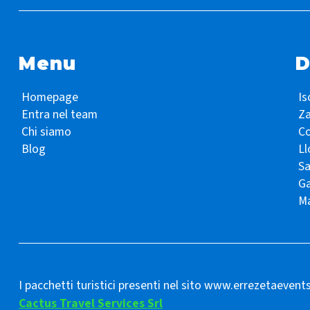
Menu
D
Homepage
Is
Entra nel team
Z
Chi siamo
Co
Blog
Ll
S
Ga
Ma
I pacchetti turistici presenti nel sito www.errezetaevent
Cactus Travel Services Srl