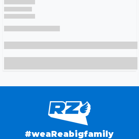
#weaReabigfamily