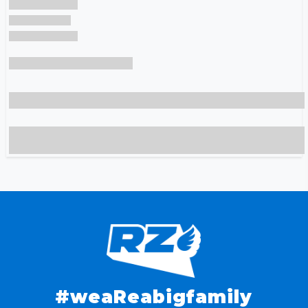
#weaReabigfamily