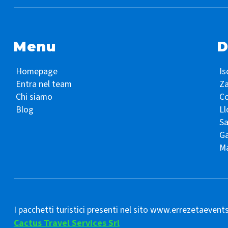
Menu
D
Homepage
Is
Entra nel team
Z
Chi siamo
Co
Blog
Ll
S
Ga
Ma
I pacchetti turistici presenti nel sito www.errezetaevent
Cactus Travel Services Srl