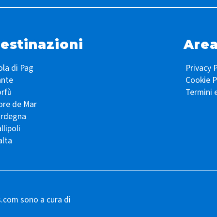
estinazioni
Area
ola di Pag
Privacy P
ante
Cookie P
rfù
Termini 
ore de Mar
ardegna
llipoli
lta
s.com sono a cura di