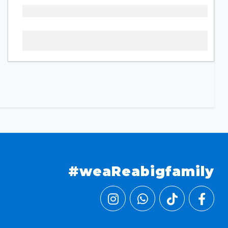
#weaReabigfamily