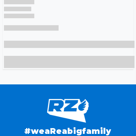
#weaReabigfamily