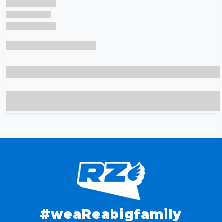
#weaReabigfamily