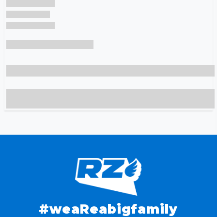
#weaReabigfamily