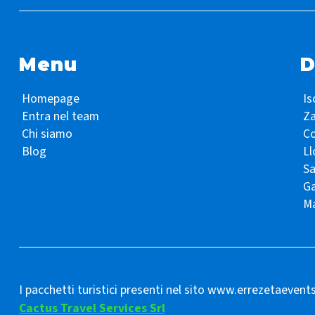
Menu
D
Homepage
Is
Entra nel team
Z
Chi siamo
Co
Blog
Ll
S
Ga
Ma
I pacchetti turistici presenti nel sito www.errezetaevent
Cactus Travel Services Srl