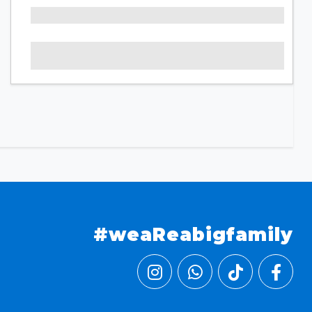
#weaReabigfamily