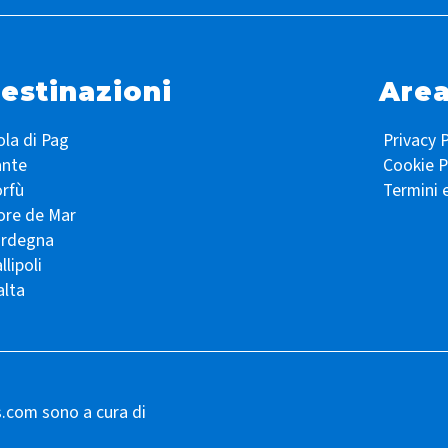
estinazioni
Area
ola di Pag
Privacy P
ante
Cookie P
rfù
Termini 
ore de Mar
ardegna
llipoli
lta
s.com sono a cura di