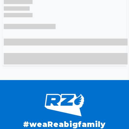
#weaReabigfamily