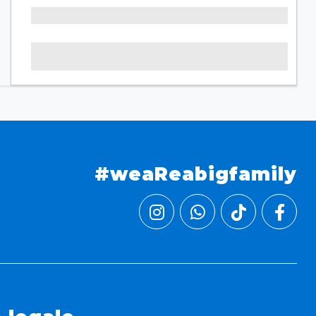
#weaReabigfamily