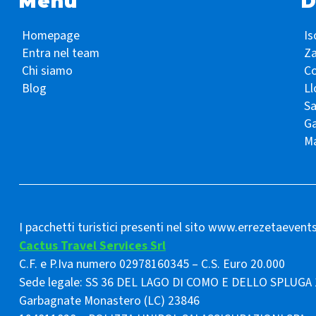
Menu
D
Homepage
Is
Entra nel team
Z
Chi siamo
Co
Blog
Ll
S
Ga
Ma
I pacchetti turistici presenti nel sito www.errezetaevent
Cactus Travel Services Srl
C.F. e P.Iva numero 02978160345 – C.S. Euro 20.000
Sede legale: SS 36 DEL LAGO DI COMO E DELLO SPLUGA 
Garbagnate Monastero (LC) 23846