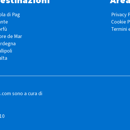
estinazioni
Area
ola di Pag
Privacy P
ante
Cookie P
rfù
Termini 
ore de Mar
ardegna
llipoli
lta
s.com sono a cura di
10