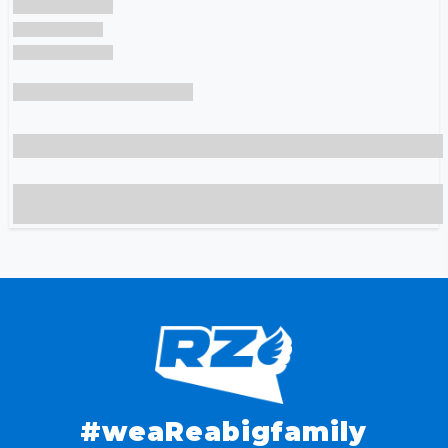
#weaReabigfamily