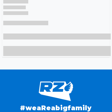
#weaReabigfamily