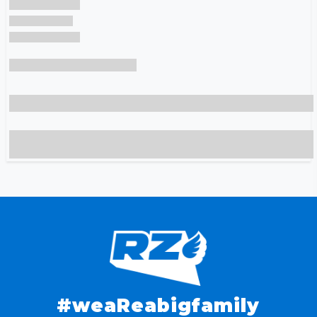
#weaReabigfamily