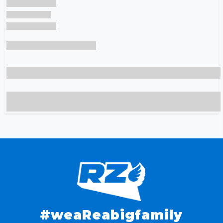
#weaReabigfamily