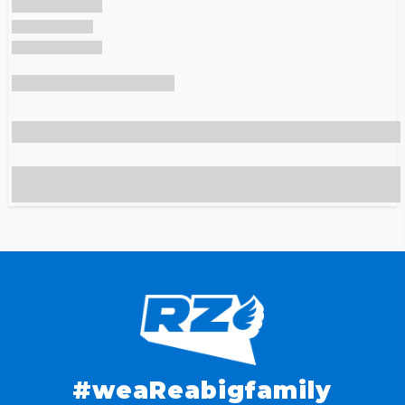
#weaReabigfamily