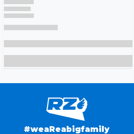
#weaReabigfamily