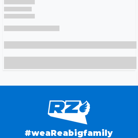
#weaReabigfamily