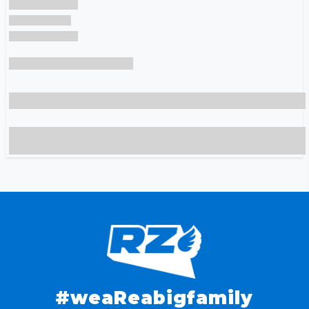
#weaReabigfamily