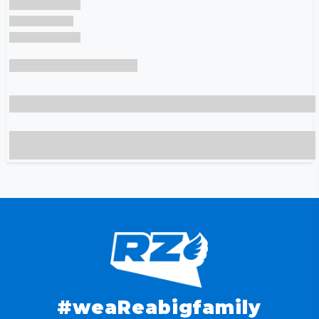
#weaReabigfamily