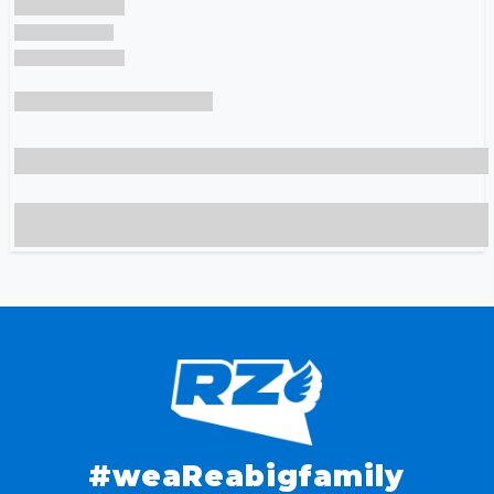
#weaReabigfamily