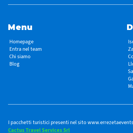
Menu
D
Homepage
Is
Entra nel team
Z
Chi siamo
Co
Blog
Ll
S
Ga
Ma
I pacchetti turistici presenti nel sito www.errezetaevent
Cactus Travel Services Srl