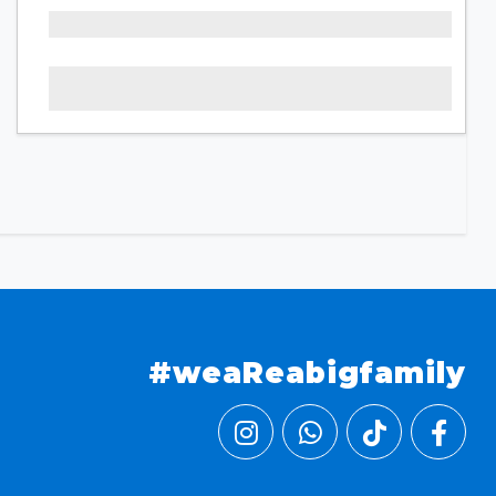
#weaReabigfamily