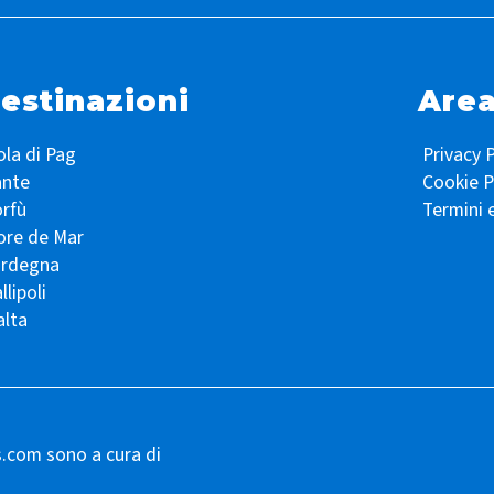
estinazioni
Area
ola di Pag
Privacy P
ante
Cookie P
rfù
Termini 
ore de Mar
ardegna
llipoli
lta
s.com sono a cura di