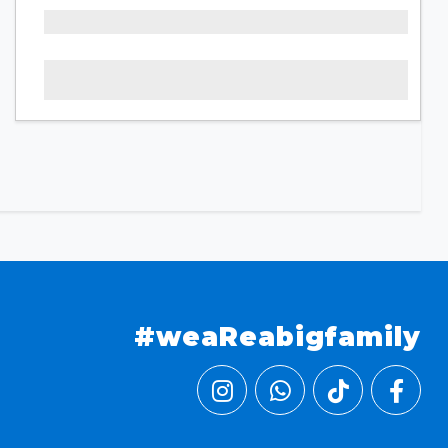
#weaReabigfamily