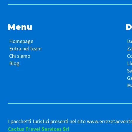
Menu
D
Homepage
Is
Entra nel team
Z
Chi siamo
Co
Blog
Ll
S
Ga
Ma
I pacchetti turistici presenti nel sito www.errezetaevent
Cactus Travel Services Srl