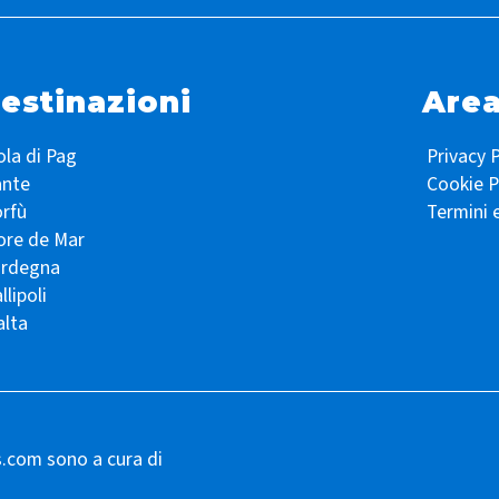
estinazioni
Area
ola di Pag
Privacy P
ante
Cookie P
rfù
Termini 
ore de Mar
ardegna
llipoli
lta
s.com sono a cura di