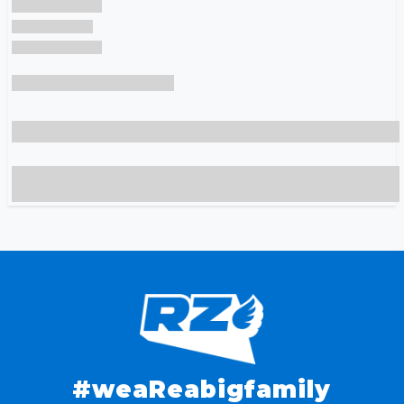
#weaReabigfamily