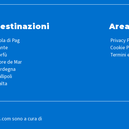
estinazioni
Area
ola di Pag
Privacy P
ante
Cookie P
rfù
Termini 
ore de Mar
ardegna
llipoli
lta
s.com sono a cura di