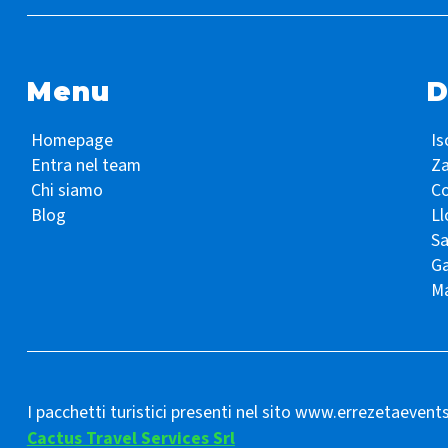
Menu
D
Homepage
Is
Entra nel team
Z
Chi siamo
Co
Blog
Ll
S
Ga
Ma
I pacchetti turistici presenti nel sito www.errezetaevent
Cactus Travel Services Srl