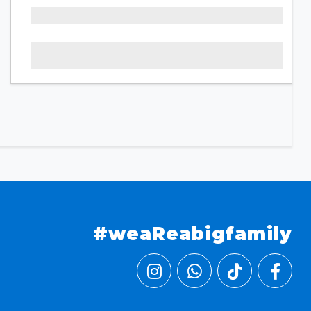
#weaReabigfamily