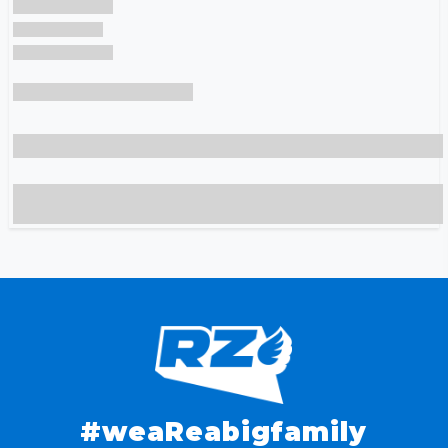
#weaReabigfamily