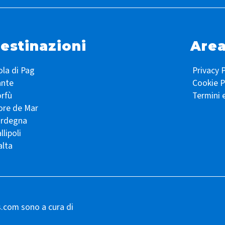
estinazioni
Area
ola di Pag
Privacy P
ante
Cookie P
rfù
Termini 
ore de Mar
ardegna
llipoli
lta
s.com sono a cura di