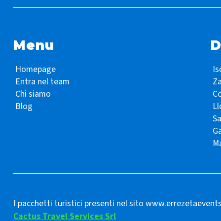
Menu
D
Homepage
Is
Entra nel team
Z
Chi siamo
Co
Blog
Ll
S
Ga
Ma
I pacchetti turistici presenti nel sito www.errezetaevent
Cactus Travel Services Srl