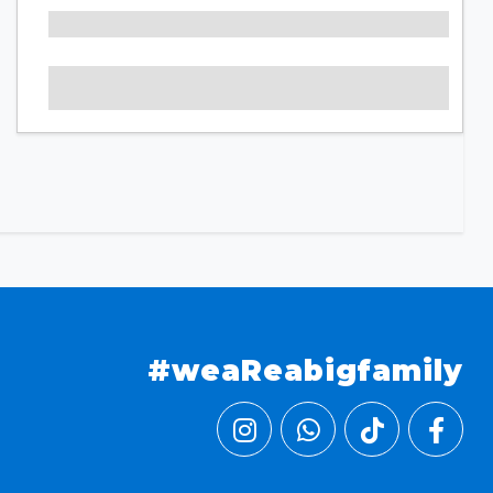
#weaReabigfamily