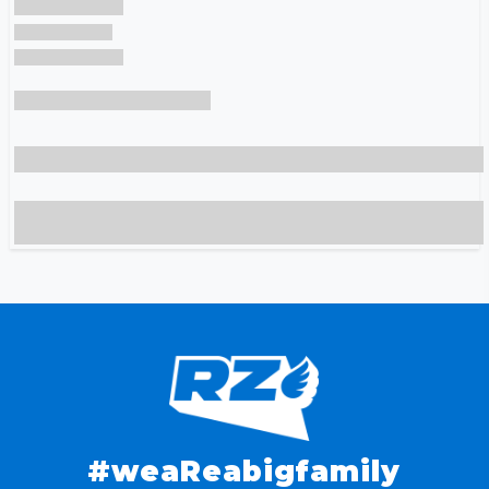
#weaReabigfamily