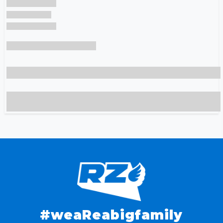
#weaReabigfamily