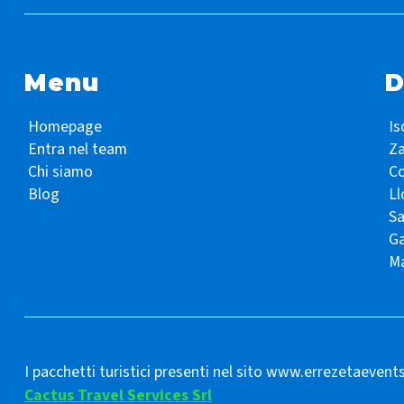
Menu
D
Homepage
Is
Entra nel team
Z
Chi siamo
Co
Blog
Ll
S
Ga
Ma
I pacchetti turistici presenti nel sito www.errezetaevent
Cactus Travel Services Srl