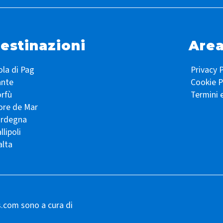
estinazioni
Area
ola di Pag
Privacy P
ante
Cookie P
rfù
Termini 
ore de Mar
ardegna
llipoli
lta
s.com sono a cura di