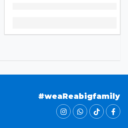
#weaReabigfamily