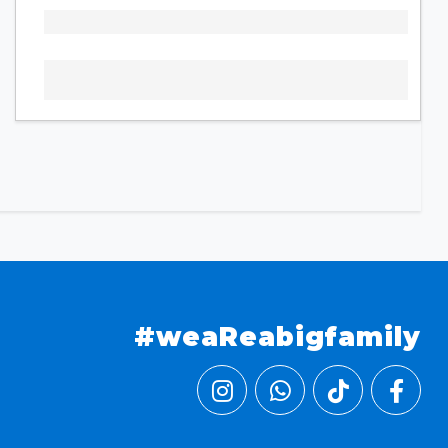
#weaReabigfamily