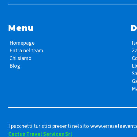
Menu
D
Homepage
Is
Entra nel team
Z
Chi siamo
Co
Blog
Ll
S
Ga
Ma
I pacchetti turistici presenti nel sito www.errezetaevent
Cactus Travel Services Srl