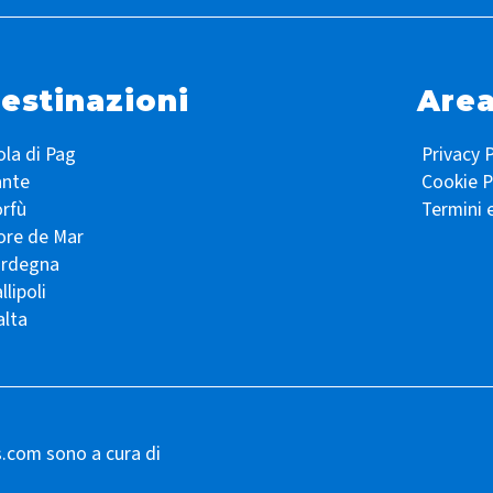
estinazioni
Area
ola di Pag
Privacy P
ante
Cookie P
rfù
Termini 
ore de Mar
ardegna
llipoli
lta
s.com sono a cura di