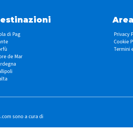
estinazioni
Area
ola di Pag
Privacy P
ante
Cookie P
rfù
Termini 
ore de Mar
ardegna
llipoli
lta
s.com sono a cura di