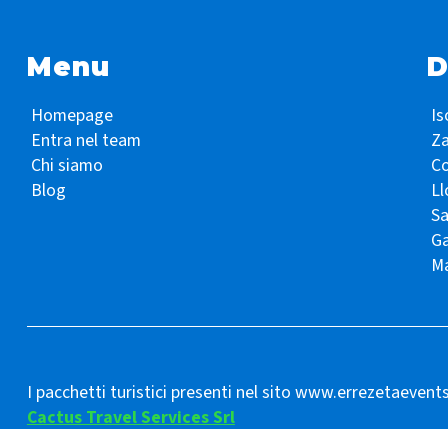
Menu
D
Homepage
Is
Entra nel team
Z
Chi siamo
Co
Blog
Ll
S
Ga
Ma
I pacchetti turistici presenti nel sito www.errezetaevent
Cactus Travel Services Srl
C.F. e P.Iva numero 02978160345 – C.S. Euro 20.000