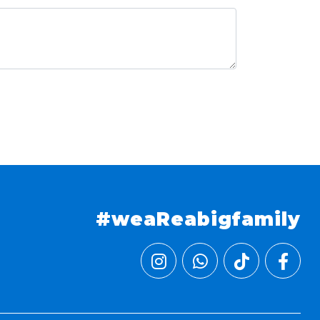
#weaReabigfamily