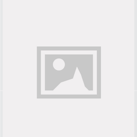
TITOLO
Lorem ipsum dolor sit amet, consectetur adipiscing elit.
Donec id eros ultrices, pulvinar massa quis, maximus
turpis.