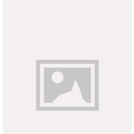
Roger‘s Choice: il meglio della natura svizzera
Questi luoghi dalla bellezza naturale mozzafiato sono un
richiamo a soffermarsi, a fare un profondo respiro e a
ricaricare le batterie. Formatisi nel corso di milioni di
anni, oggi restituiscono una bellezza relativamente