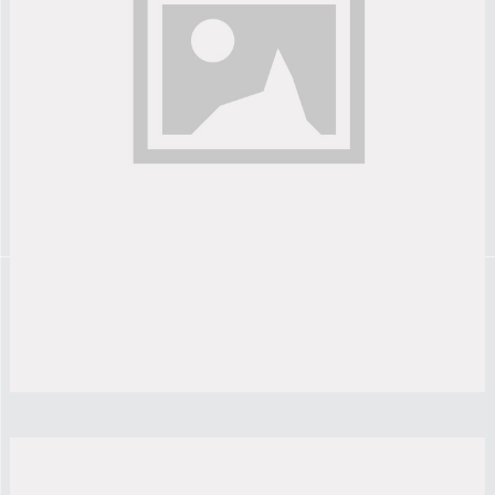
Lorem ipsum dolor sit amet, consectetur adipiscing elit.
Donec id eros ultrices, pulvinar massa quis, maximus
turpis.