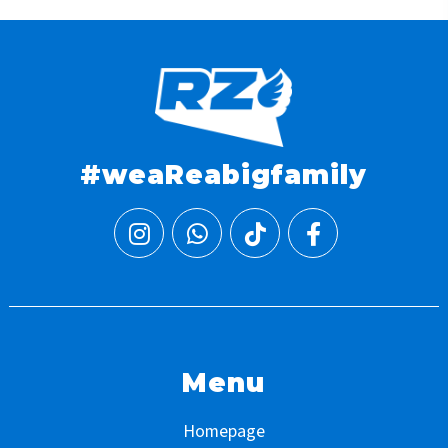
#weaReabigfamily
Menu
Homepage