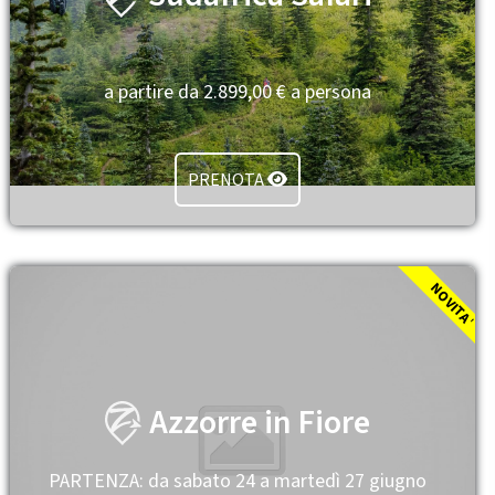
a partire da 2.899,00 € a persona
PRENOTA
NOVITA
'
Azzorre in Fiore
PARTENZA: da sabato 24 a martedì 27 giugno